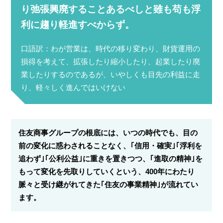
り弛張興廃することあるべしと雖も苟も浮
利に趨り軽進すべからず。
口語訳：わが営業は、時代の移り変わり、財貨運用の
損得を考えて、拡張したり縮小したり、起業したり廃
業したりするのであるが、いやしくも目先の利益に走
り、軽々しく進んではいけない
住友商事グループの根底には、いつの時代でも、目の
前の変化に惑わされることなく、｢信用・確実｣｢浮利を
追わず｣｢公利公益｣に重きを置きつつ、｢進取の精神｣を
もって変化を先取りしていくという、400年にわたり
脈々と受け継がれてきた｢住友の事業精神｣が流れてい
ます。