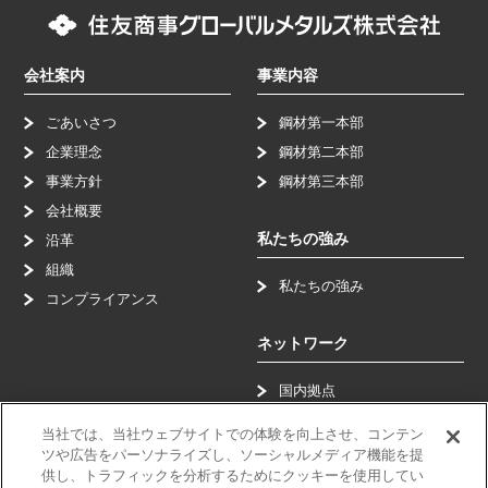
会社案内
事業内容
ごあいさつ
鋼材第一本部
企業理念
鋼材第二本部
事業方針
鋼材第三本部
会社概要
私たちの強み
沿革
組織
私たちの強み
コンプライアンス
ネットワーク
国内拠点
海外拠点
当社では、当社ウェブサイトでの体験を向上させ、コンテン
ツや広告をパーソナライズし、ソーシャルメディア機能を提
サステナビリティ
供し、トラフィックを分析するためにクッキーを使用してい
採用情報